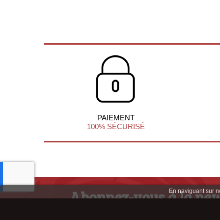
PAIEMENT
100% SÉCURISÉ
Abonnez-vous à la new
En naviguant sur not
afin de profiter d'infos et d'offres ex