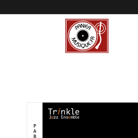
P
A
R