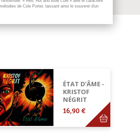
e l'ensemble. « Red, Hot and Blue Cole » allie le caractère
lodies de Cole Porter, laissant ainsi le souvenir d'un
ÉTAT D'ÂME -
KRISTOF
NÉGRIT
16,90 €