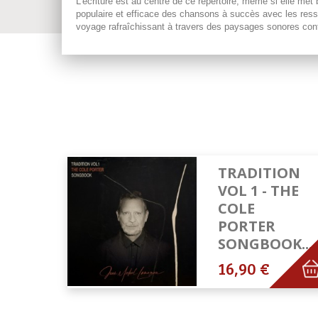
L'écriture est au centre de ce répertoire, même si elle met b
populaire et efficace des chansons à succès avec les resso
voyage rafraîchissant à travers des paysages sonores contra
TRADITION
VOL 1 - THE
COLE
PORTER
SONGBOOK...
16,90 €