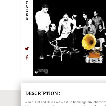
T
A
G
E
R
DESCRIPTION :
« Red, Hot and Blue Cole » est un hommage aux chansons de 