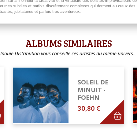
ien sûr à l'honneur la créativité et la virtuosité des solistes-improvisateurs d
urces subtiles et parfois discrètement complexes qui dorment au creux des mé
stés, jubilatoires et parfois très aventureux.
ALBUMS SIMILAIRES
Inouie Distribution vous conseille ces artistes du même univers…
SOLEIL DE
MINUIT -
FOEHN
30,80 €