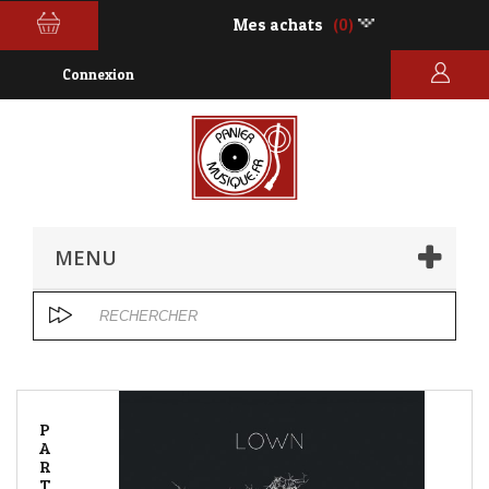
Mes achats
(0)
Connexion
MENU
P
A
R
T