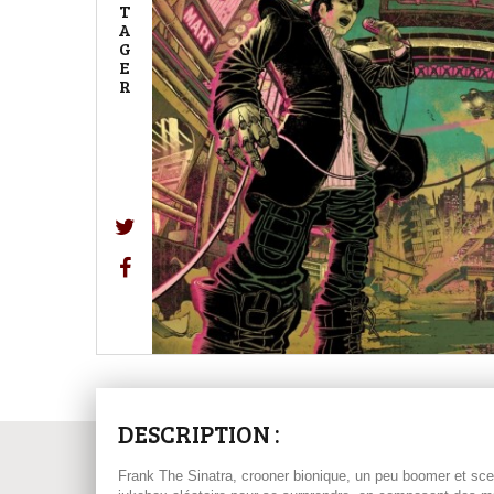
T
A
G
E
R
DESCRIPTION :
Frank The Sinatra, crooner bionique, un peu boomer et sce