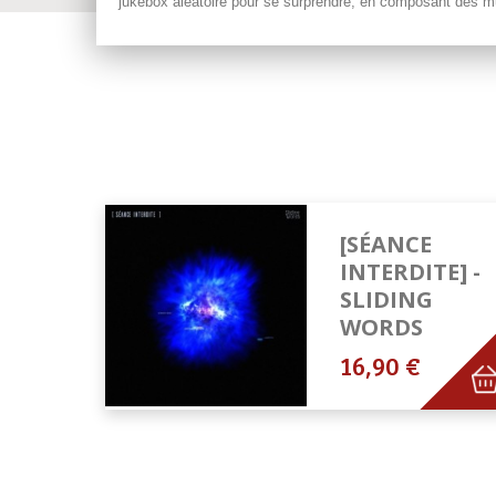
jukebox aléatoire pour se surprendre, en composant des musi
[SÉANCE
INTERDITE] -
SLIDING
WORDS
16,90 €