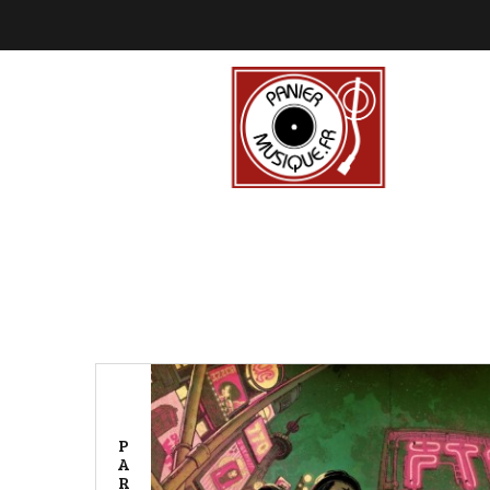
P
A
R