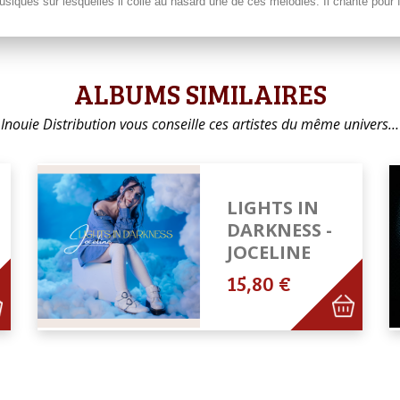
ques sur lesquelles il colle au hasard une de ces mélodies. Il chante pour fuir
ALBUMS SIMILAIRES
Inouie Distribution vous conseille ces artistes du même univers…
LIGHTS IN
DARKNESS -
JOCELINE
15,80 €