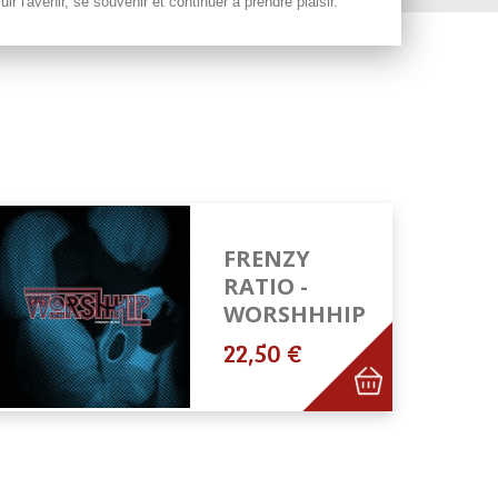
 l'avenir, se souvenir et continuer à prendre plaisir.
FRENZY
RATIO -
WORSHHHIP
22,50 €