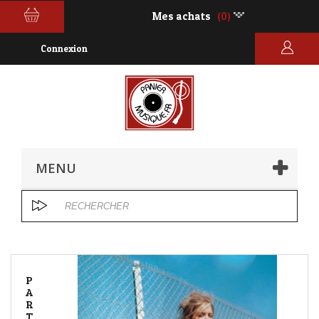
Mes achats
(0)
Connexion
MENU
P
A
R
T