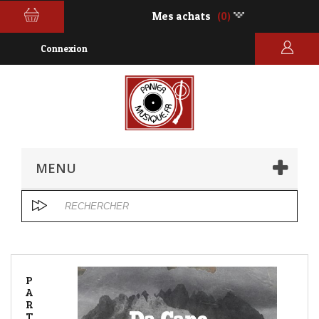
Mes achats
(0)
Connexion
MENU
P
A
R
T