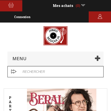
Mes achats
(0)
Connexion
MENU
P
A
R
T