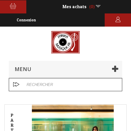
Mes achats
(0)
Connexion
MENU
P
A
R
T