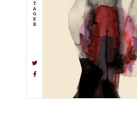
T
A
G
E
R