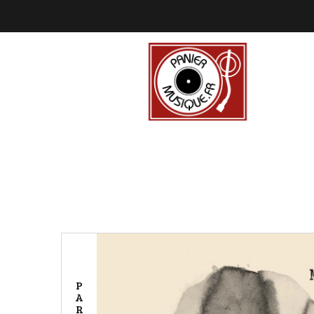
P
A
R