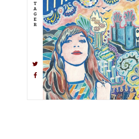
T
A
G
E
R