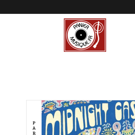
P
A
R