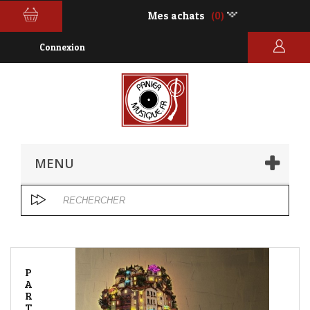
Mes achats
(0)
Connexion
MENU
P
A
R
T