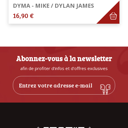
DYMA - MIKE / DYLAN JAMES
16,90 €
Abonnez-vous à la newsletter
afin de profiter d'infos et d'offres exclusives