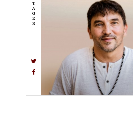
T
A
G
E
R