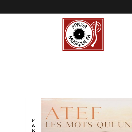
P
A
R