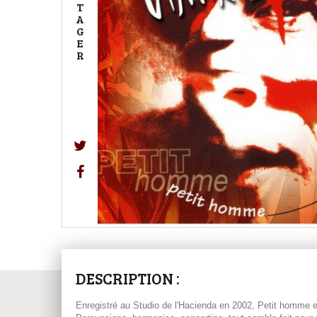
T
A
G
E
R
DESCRIPTION :
Enregistré au Studio de l'Hacienda en 2002, Petit homme es