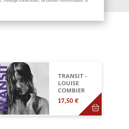
s, mélange d'anecdotes, de pointes humoristiques, et
TRANSIT -
LOUISE
COMBIER
17,50 €