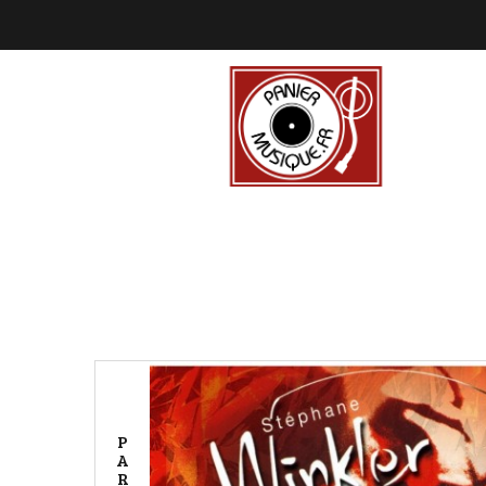
P
A
R