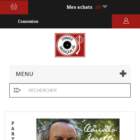
Mes achats
(0)
Connexion
MENU
P
A
R
T