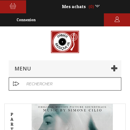
Mes achats
(0)
Connexion
MENU
P
A
R
T