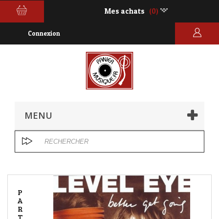
Mes achats
(0)
Connexion
MENU
P
A
R
T