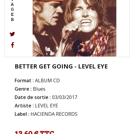
A
G
E
R
BETTER GET GOING - LEVEL EYE
Format :
ALBUM CD
Genre :
Blues
Date de sortie :
03/03/2017
Artiste :
LEVEL EYE
Label :
HACIENDA RECORDS
13,60 €
TTC