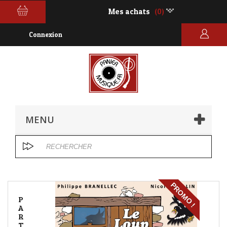
Mes achats
(0)
Connexion
MENU
PROMO !
P
A
R
T