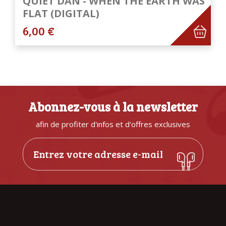
QUIET DAN - WHEN THE EARTH WAS
FLAT (DIGITAL)
6,00 €
Abonnez-vous à la newsletter
afin de profiter d'infos et d'offres exclusives