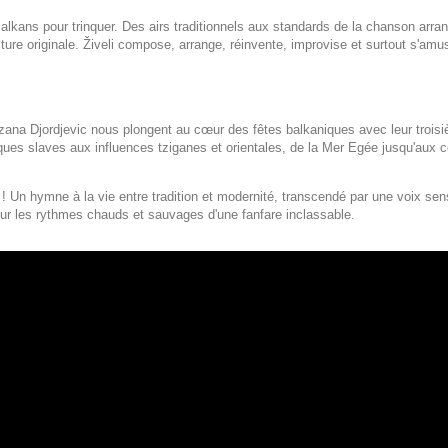
alkans pour trinquer. Des airs traditionnels aux standards de la chanson arran
ulture originale. Živeli compose, arrange, réinvente, improvise et surtout s'amu
uzana Djordjevic nous plongent au cœur des fêtes balkaniques avec leur troi
ques slaves aux influences tziganes et orientales, de la Mer Egée jusqu'aux co
! Un hymne à la vie entre tradition et modernité, transcendé par une voix se
 sur les rythmes chauds et sauvages d'une fanfare inclassable.