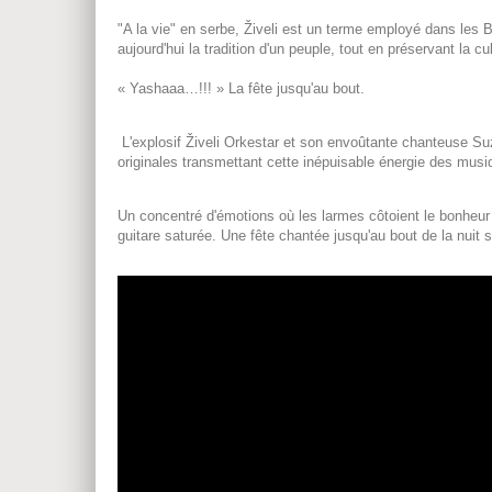
"A la vie" en serbe, Živeli est un terme employé dans les B
aujourd'hui la tradition d'un peuple, tout en préservant la c
« Yashaaa…!!! » La fête jusqu'au bout.
L'explosif Živeli Orkestar et son envoûtante chanteuse S
originales transmettant cette inépuisable énergie des musi
Un concentré d'émotions où les larmes côtoient le bonheur 
guitare saturée. Une fête chantée jusqu'au bout de la nuit