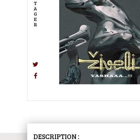
T
A
G
E
R
DESCRIPTION :