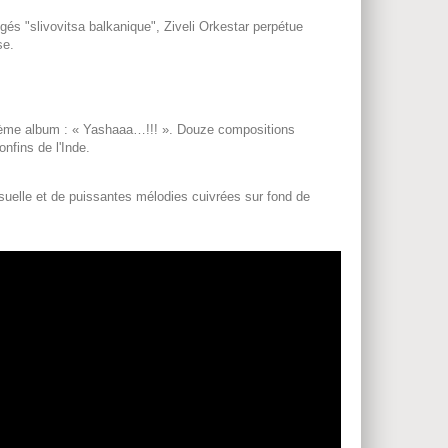
gés "slivovitsa balkanique", Ziveli Orkestar perpétue
se.
sième album : « Yashaaa…!!! ». Douze compositions
nfins de l'Inde.
nsuelle et de puissantes mélodies cuivrées sur fond de