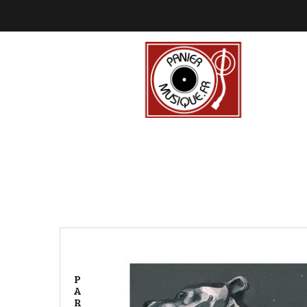
P
A
R