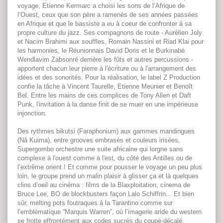
voyage, Etienne Kermarc a choisi les sons de l’Afrique de
l’Ouest, ceux que son père a ramenés de ses années passées
en Afrique et que le bassiste a eu à coeur de confronter à sa
propre culture du jazz. Ses compagnons de route - Aurélien Joly
et Nacim Brahimi aux souffles, Romain Nassini et Riad Klai pour
les harmonies, le Réunionnais David Doris et le Burkinabé
Wendlavim Zabsonré derrière les fûts et autres percussions -
apportent chacun leur pierre à l'écriture ou à l'arrangement des
idées et des sonorités. Pour la réalisation, le label Z Production
confie la tâche à Vincent Taurelle, Etienne Meunier et Benoît
Bel. Entre les mains de ces complices de Tony Allen et Daft
Punk, l'invitation à la danse finit de se muer en une impérieuse
injonction.
Des rythmes bikutsi (Faraphonium) aux gammes mandingues
(Nâ Kuima), entre grooves embrasés et couleurs irisées,
Supergombo orchestre une suite africaine qui lorgne sans
complexe à l'ouest comme à l'est, du côté des Antilles ou de
l’extrême orient ! Et comme pour pousser le voyage un peu plus
loin, le groupe prend un malin plaisir à glisser ça et là quelques
clins d’oeil au cinéma : films de la Blaxploitation, cinema de
Bruce Lee, BO de blockbusters façon Lalo Schiffrin... Et bien
sûr, melting pots foutraques à la Tarantino comme sur
l’emblématique “Marquis Warren”, où l’imagerie aride du western
se frotte effrontément aux codes sucrés du coupé-décalé.