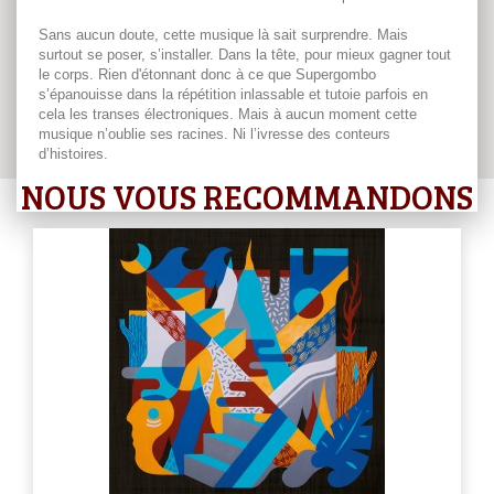
Sans aucun doute, cette musique là sait surprendre. Mais
surtout se poser, s’installer. Dans la tête, pour mieux gagner tout
le corps. Rien d'étonnant donc à ce que Supergombo
s’épanouisse dans la répétition inlassable et tutoie parfois en
cela les transes électroniques. Mais à aucun moment cette
musique n’oublie ses racines. Ni l’ivresse des conteurs
d’histoires.
NOUS VOUS RECOMMANDONS