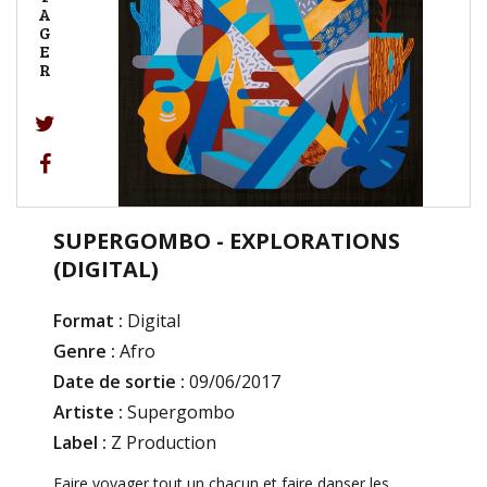
A
G
E
R
SUPERGOMBO - EXPLORATIONS
(DIGITAL)
Format :
Digital
Genre :
Afro
Date de sortie :
09/06/2017
Artiste :
Supergombo
Label :
Z Production
Faire voyager tout un chacun et faire danser les