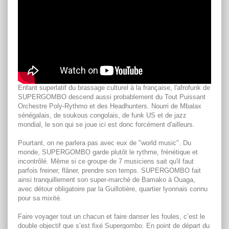
Enfant superlatif du brassage culturel à la française, l'afrofunk de
SUPERGOMBO descend aussi probablement du Tout Puissant
Orchestre Poly-Rythmo et des Headhunters. Nourri de Mbalax
sénégalais, de soukous congolais, de funk US et de jazz
mondial, le son qui se joue ici est donc forcément d'ailleurs.
Pourtant, on ne parlera pas avec eux de "world music". Du
monde, SUPERGOMBO garde plutôt le rythme, frénétique et
incontrôlé. Même si ce groupe de 7 musiciens sait qu'il faut
parfois freiner, flâner, prendre son temps. SUPERGOMBO fait
ainsi tranquillement son super-marché de Bamako à Ouaga,
avec détour obligatoire par la Guillotière, quartier lyonnais connu
pour sa mixité.
Faire voyager tout un chacun et faire danser les foules, c’est le
double objectif que s’est fixé Supergombo. En point de départ du