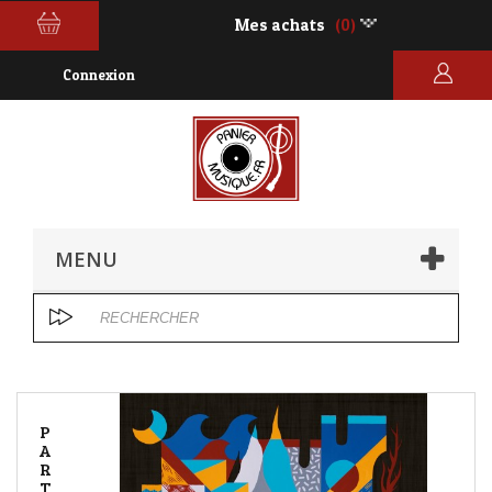
Mes achats
(0)
Connexion
MENU
P
A
R
T