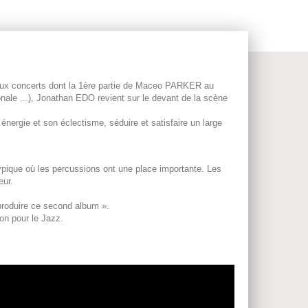
reux concerts dont la 1ère partie de Maceo PARKER au
ale ...), Jonathan EDO revient sur le devant de la scène
 énergie et son éclectisme, séduire et satisfaire un large
typique où les percussions ont une place importante. Les
eur.
produire ce second album ».
ion pour le Jazz.