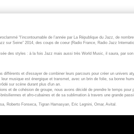
 proclammé “l’incontournable de l’année par La République du Jazz, de nomb
zz sur Seine” 2014, des coups de coeur (Radio France, Radio Jazz Internation
oisée des styles : à la fois Jazz mais aussi très World Music, il saura, par son
s différents et d'essayer de combiner leurs parcours pour créer un univers a
 leur musique est énergique et transmet, avec un brin de folie, sa bonne hum
rôdé sur scène durant plus d'un an.
tions et de cohésion de groupe, nous avons décidé de prendre le temps pour 
ro-brésiliennes et afro-cubaines et de sa sublimation à travers une grande pass
sa, Roberto Fonseca, Tigran Hamasyan, Eric Legnini, Omar, Avital.