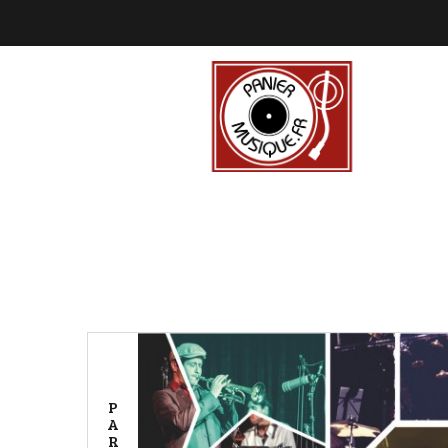
P
A
R