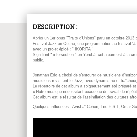
DESCRIPTION :
Après un 1er opus "Traits d'Unions" paru en octobre 2013
Festival Jazz en Ouche, une programmation au festival “Ja
avec un projet épicé : " IKORITA "
Signifiant " intersection " en Yorubá, cet album est à la cr
public.
Jonathan Edo a choisi de s'entourer de musiciens d'horizon
musiciens revisitent le Jazz, avec dynamisme et fraîcheur,
Le répertoire de cet album a soigneusement été préparé et 
« Notre musique nécessitant beaucoup de travail de répéti
Cet album est le résultat de l'assimilation des cultures af
Quelques influences : Avishaï Cohen, Trio E.S.T, Omar So