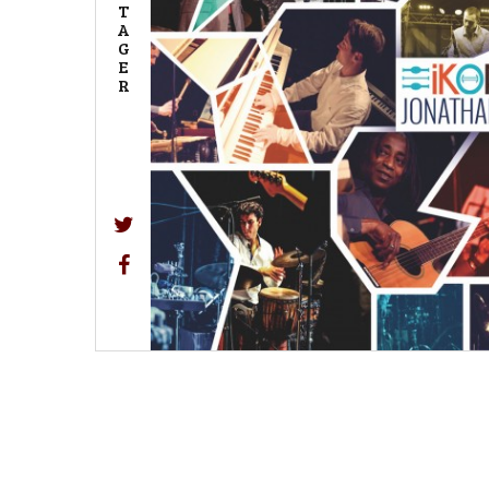
T
A
G
E
R