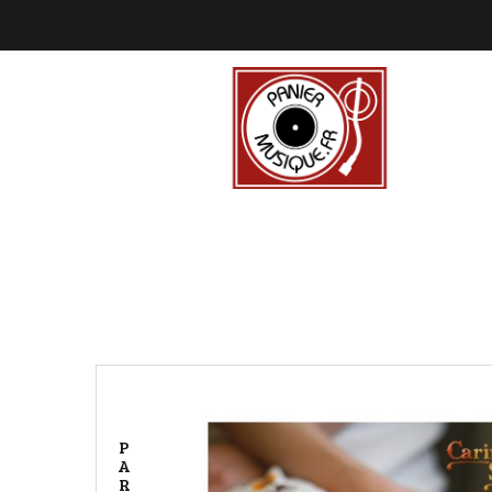
P
A
R