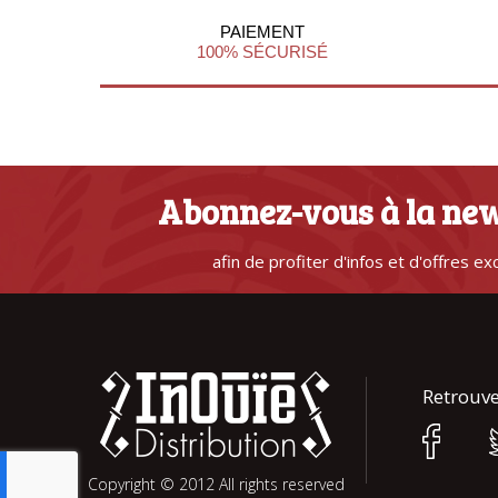
PAIEMENT
100% SÉCURISÉ
Abonnez-vous à la new
afin de profiter d'infos et d'offres ex
Retrouve
Copyright © 2012 All rights reserved