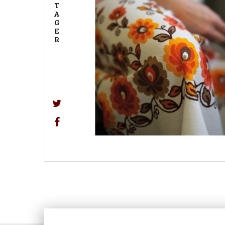
T
A
G
E
R