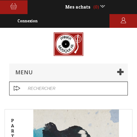
Mes achats
(0)
Connexion
MENU
P
A
R
T