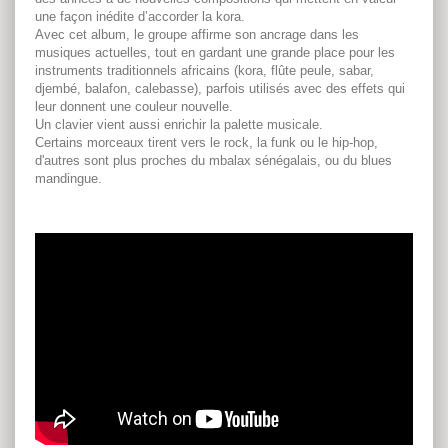
une façon inédite d’accorder la kora.
Avec cet album, le groupe affirme son ancrage dans les
musiques actuelles, tout en gardant une grande place pour les
instruments traditionnels africains (kora, flûte peule, sabar,
djembé, balafon, calebasse), parfois utilisés avec des effets qui
leur donnent une couleur nouvelle.
Un clavier vient aussi enrichir la palette musicale.
Certains morceaux tirent vers le rock, la funk ou le hip-hop,
d'autres sont plus proches du mbalax sénégalais, ou du blues
mandingue.