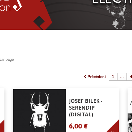
par page
Précédent
1
...
4
JOSEF BILEK -
SERENDIP
(DIGITAL)
6,00 €