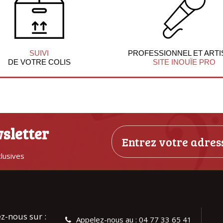
SUIVI
PROFESSIONNEL ET ARTI
DE VOTRE COLIS
SITE INOUÏE PRO
sletter
clusives
z-nous sur :
Appelez-nous au : 04 77 33 65 41