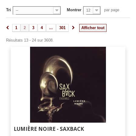
Tri
Montrer
par page
--
12
1
2
3
4
...
301
Afficher tout
Résultats 13 - 24 sur 3608.
LUMIÈRE NOIRE - SAXBACK