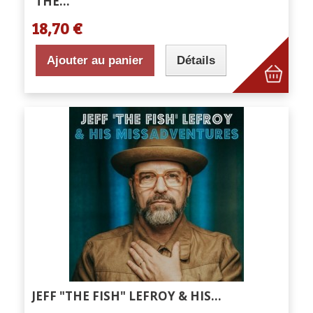
'THE...
18,70 €
Ajouter au panier
Détails
JEFF "THE FISH" LEFROY & HIS...