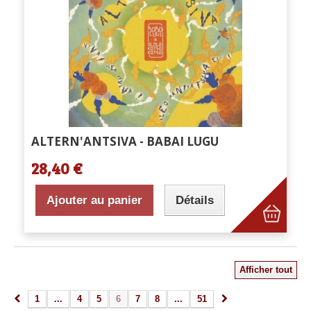
ALTERN'ANTSIVA - BABAI LUGU
28,40 €
Ajouter au panier
Détails
Afficher tout
1
...
4
5
6
7
8
...
51