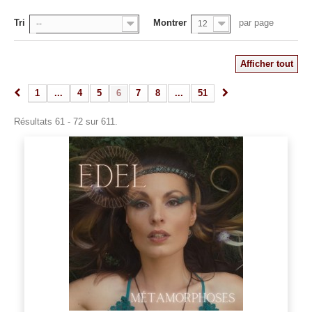
Tri
Montrer
par page
--
12
Afficher tout
1
...
4
5
6
7
8
...
51
Résultats 61 - 72 sur 611.