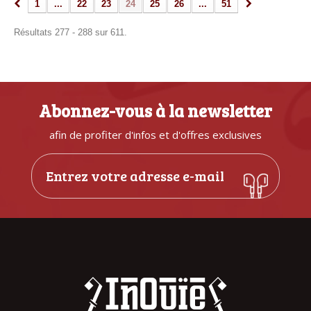
1
...
22
23
24
25
26
...
51
Résultats 277 - 288 sur 611.
Abonnez-vous à la newsletter
afin de profiter d'infos et d'offres exclusives